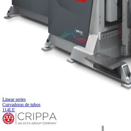
Linear series
Curvadoras de tubos
114LE