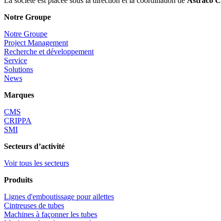
La société est placée sous la direction et la coordination de
Astraco C
Notre Groupe
Notre Groupe
Project Management
Recherche et développement
Service
Solutions
News
Marques
CMS
CRIPPA
SMI
Secteurs d’activité
Voir tous les secteurs
Produits
Lignes d'emboutissage pour ailettes
Cintreuses de tubes
Machines à façonner les tubes