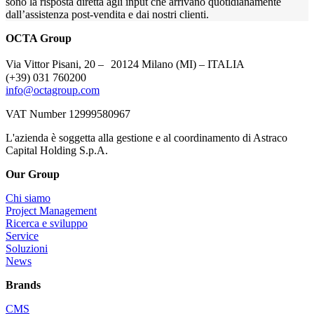
sono la risposta diretta agli input che arrivano quotidianamente
dall’assistenza post-vendita e dai nostri clienti.
OCTA Group
Via Vittor Pisani, 20 – 20124 Milano (MI) – ITALIA
(+39) 031 760200
info@octagroup.com
VAT Number 12999580967
L'azienda è soggetta alla gestione e al coordinamento di Astraco
Capital Holding S.p.A.
Our Group
Chi siamo
Project Management
Ricerca e sviluppo
Service
Soluzioni
News
Brands
CMS