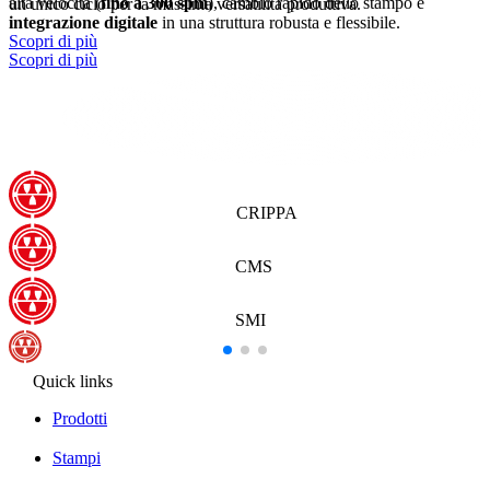
alta velocità (
fino a 300 spm
), cambio rapido dello stampo e
un unico ciclo per la massima versatilità produttiva.
integrazione digitale
in una struttura robusta e flessibile.
Scopri di più
Scopri di più
CRIPPA
CMS
SMI
Quick links
Prodotti
Stampi