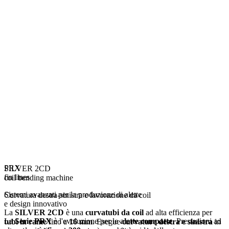
PRX
SILVER 2CD
fin lines
coil bending machine
Sistemi avanzati per la produzione di alette
Curvatura destra-sinistra e lavorazione da coil
e design innovativo
La
SILVER 2CD
è una
curvatubi da coil
ad alta efficienza per
La
Serie PRX
è l'evoluzione per le
alette compatte
. Prestazioni ad
tubi in rame
fino a
16
mm
. Esegue
curvature destra e sinistra
in