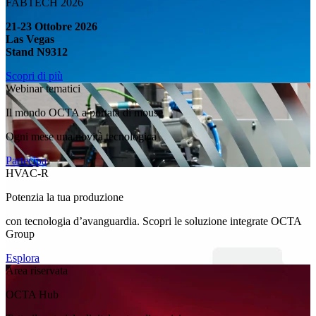
FABTECH 2026
21-23 Ottobre 2026
Las Vegas
Stand N9312
Scopri di più
Webinar tematici
Il mondo OCTA a portata di mouse
Ogni mese una novità tecnologica
Partecipa
HVAC-R
Potenzia la tua produzione
con tecnologia d’avanguardia. Scopri le soluzione integrate OCTA
Group
Esplora
Area riservata
OCTA Hub