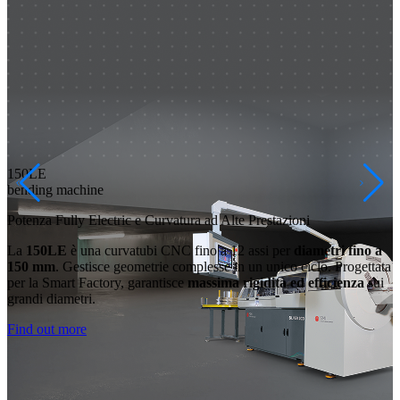
150LE
bending machine
Potenza Fully Electric e Curvatura ad Alte Prestazioni
La
150LE
è una curvatubi CNC fino a 12 assi per
diametri fino a
150 mm
. Gestisce geometrie complesse in un unico ciclo. Progettata
per la Smart Factory, garantisce
massima rigidità ed efficienza
sui
grandi diametri.
Find out more