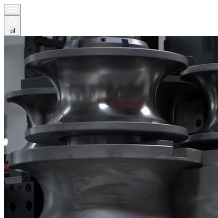
pl
x
x