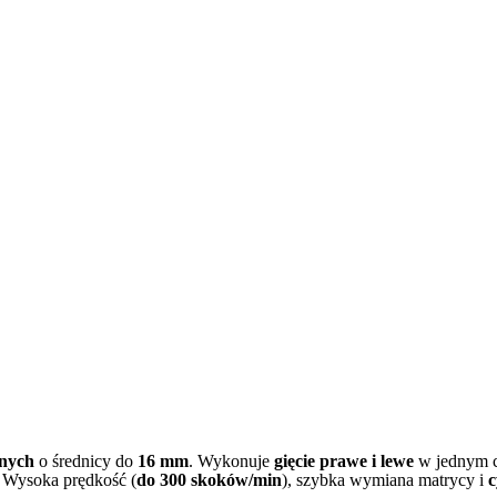
anych
o średnicy do
16 mm
. Wykonuje
gięcie prawe i lewe
w jednym c
. Wysoka prędkość (
do 300 skoków/min
), szybka wymiana matrycy i
c