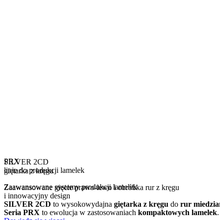
PRX
SILVER 2CD
linie do produkcji lamelek
giętarka z kręgu
Zaawansowane systemy produkcji lamelek
Zaawansowane gięcie prawo-lewo i obróbka rur z kręgu
i innowacyjny design
SILVER 2CD
to wysokowydajna
giętarka
z kręgu
do
rur miedzi
Seria PRX
to ewolucja w zastosowaniach
kompaktowych lamelek