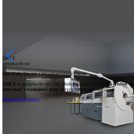
150LE
giętarka do rur
Moc Fully Electric i Wysokowydajne Gięcie
150LE
to giętarka do rur CNC obsługująca do 12 osi,
dla średnic d
sztywność i wydajność przy
dużych średnicach.
Dowiedz się więcej