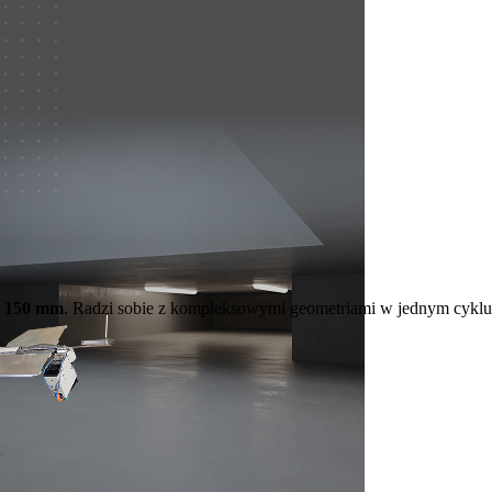
o 150 mm
. Radzi sobie z kompleksowymi geometriami w jednym cyklu