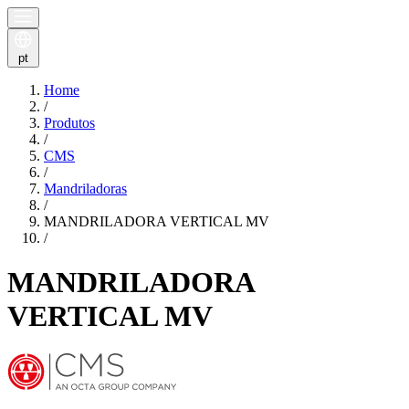
pt
Home
/
Produtos
/
CMS
/
Mandriladoras
/
MANDRILADORA VERTICAL MV
/
MANDRILADORA
VERTICAL MV