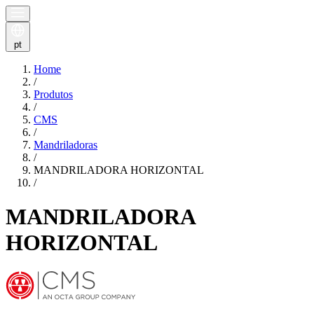
pt
Home
/
Produtos
/
CMS
/
Mandriladoras
/
MANDRILADORA HORIZONTAL
/
MANDRILADORA
HORIZONTAL