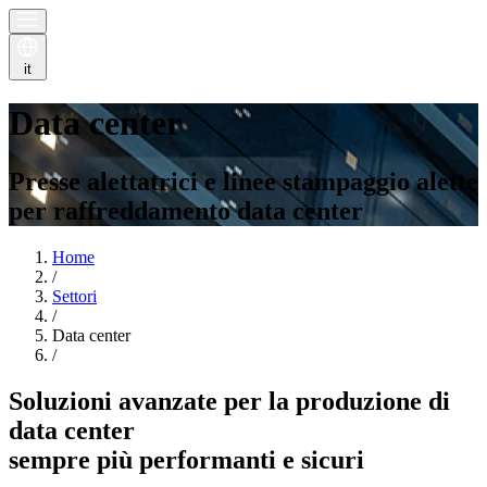
it
Data center
Presse alettatrici e linee stampaggio alette
per raffreddamento data center
Home
/
Settori
/
Data center
/
Soluzioni avanzate per la produzione di
data center
sempre più performanti e sicuri