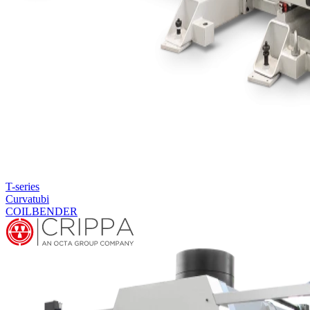
T-series
Curvatubi
COILBENDER