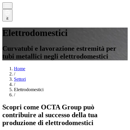
it
Elettrodomestici
Curvatubi e lavorazione estremità per
tubi metallici negli elettrodomestici
Home
/
Settori
/
Elettrodomestici
/
Scopri come OCTA Group può
contribuire al successo della tua
produzione di elettrodomestici