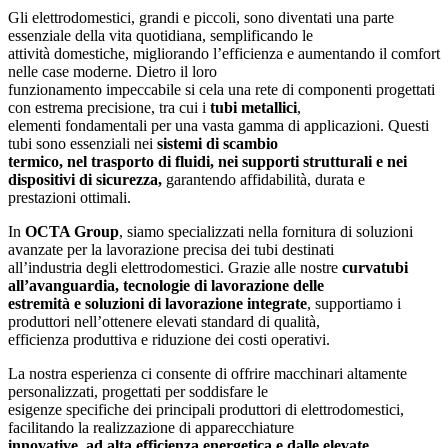
Gli elettrodomestici, grandi e piccoli, sono diventati una parte
essenziale della vita quotidiana, semplificando le
attività domestiche, migliorando l’efficienza e aumentando il comfort
nelle case moderne. Dietro il loro
funzionamento impeccabile si cela una rete di componenti progettati
con estrema precisione, tra cui i
tubi metallici
,
elementi fondamentali per una vasta gamma di applicazioni. Questi
tubi sono essenziali nei
sistemi di scambio
termico, nel trasporto di fluidi, nei supporti strutturali e nei
dispositivi di sicurezza,
garantendo affidabilità, durata e
prestazioni ottimali.
In
OCTA Group
, siamo specializzati nella fornitura di soluzioni
avanzate per la lavorazione precisa dei tubi destinati
all’industria degli elettrodomestici. Grazie alle nostre
curvatubi
all’avanguardia, tecnologie di lavorazione delle
estremità e soluzioni di lavorazione integrate
, supportiamo i
produttori nell’ottenere elevati standard di qualità,
efficienza produttiva e riduzione dei costi operativi.
La nostra esperienza ci consente di offrire macchinari altamente
personalizzati, progettati per soddisfare le
esigenze specifiche dei principali produttori di elettrodomestici,
facilitando la realizzazione di apparecchiature
innovative, ad alta efficienza energetica e dalle elevate