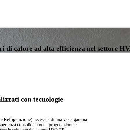
 di calore ad alta efficienza nel settore 
lizzati con tecnologie
e Refrigerazione) necessita di una vasta gamma
perienza consolidata nella progettazione e
ipare le esigenze del settore HVACR.