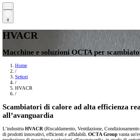
it
HVACR
Macchine e soluzioni OCTA per scambiatori
Home
/
Settori
/
HVACR
/
Scambiatori di calore ad alta efficienza rea
all’avanguardia
L’industria
HVACR
(Riscaldamento, Ventilazione, Condizionamento 
di prodotti innovativi, efficienti e affidabili.
OCTA Group
vanta un'es
produzione di macchine e soluzioni all'avanguardia, in grado di antic